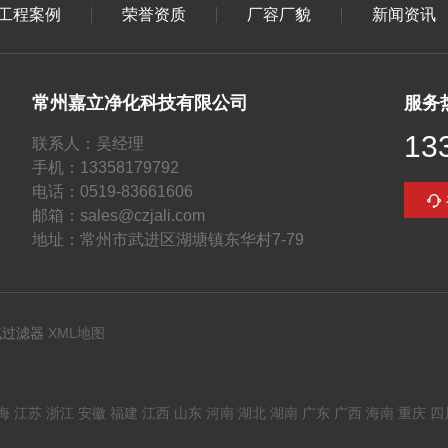
工程案例
荣誉资质
厂容厂貌
新闻资讯
常州嘉立净化科技有限公司
服务
13
联系人：吴经理
手机：13358179792
电话：0519-83661606
邮箱：sales@czjali.com
地址：常州市武进区湖塘镇东华村7-79
气过滤器
XML地图
海
江苏
浙江
安徽
福建
江西
山东
河南
湖北
湖南
广东
广西
海南
重庆
四