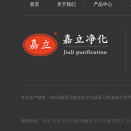
首页
关于我们
产品中心
专业生产销售：HACB箱型活性炭化学过滤器,活性炭板式空
城市分站：
北京
天津
河北
山西
内蒙古
辽宁
吉林
黑龙江
上