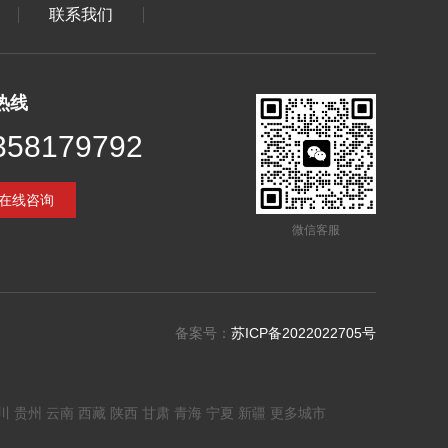
联系我们
热线
358179792
在线咨询
微信客服
备案号：
苏ICP备2022022705号
川
贵州
云南
西藏
陕西
甘肃
青海
宁夏
新疆
更多城市