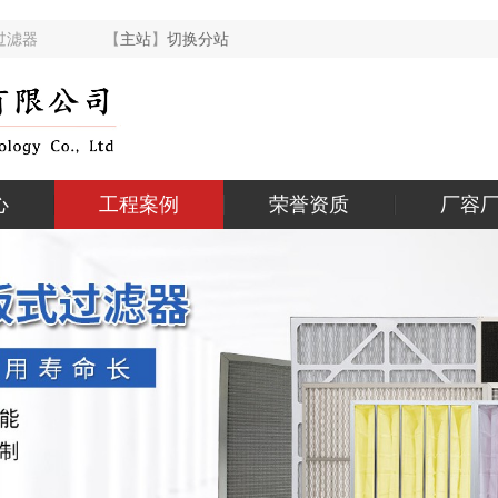
式空气过滤器 【
主站
】
切换分站
心
工程案例
荣誉资质
厂容