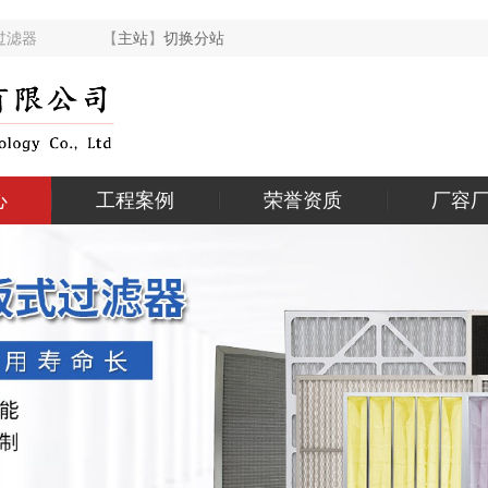
式空气过滤器 【
主站
】
切换分站
心
工程案例
荣誉资质
厂容